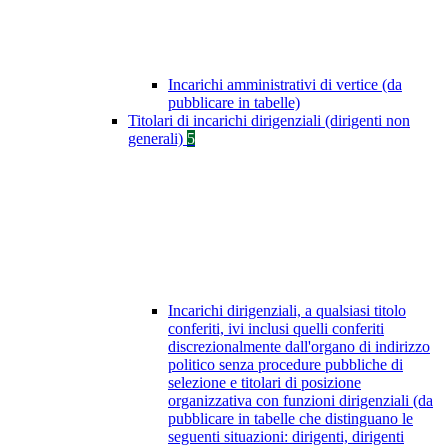
Incarichi amministrativi di vertice (da
pubblicare in tabelle)
Titolari di incarichi dirigenziali (dirigenti non
generali)
5
Incarichi dirigenziali, a qualsiasi titolo
conferiti, ivi inclusi quelli conferiti
discrezionalmente dall'organo di indirizzo
politico senza procedure pubbliche di
selezione e titolari di posizione
organizzativa con funzioni dirigenziali (da
pubblicare in tabelle che distinguano le
seguenti situazioni: dirigenti, dirigenti