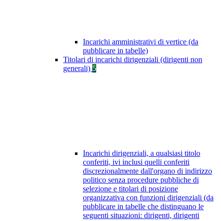
Incarichi amministrativi di vertice (da
pubblicare in tabelle)
Titolari di incarichi dirigenziali (dirigenti non
generali)
5
Incarichi dirigenziali, a qualsiasi titolo
conferiti, ivi inclusi quelli conferiti
discrezionalmente dall'organo di indirizzo
politico senza procedure pubbliche di
selezione e titolari di posizione
organizzativa con funzioni dirigenziali (da
pubblicare in tabelle che distinguano le
seguenti situazioni: dirigenti, dirigenti