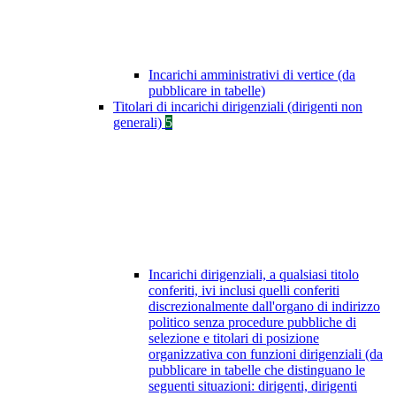
Incarichi amministrativi di vertice (da
pubblicare in tabelle)
Titolari di incarichi dirigenziali (dirigenti non
generali)
5
Incarichi dirigenziali, a qualsiasi titolo
conferiti, ivi inclusi quelli conferiti
discrezionalmente dall'organo di indirizzo
politico senza procedure pubbliche di
selezione e titolari di posizione
organizzativa con funzioni dirigenziali (da
pubblicare in tabelle che distinguano le
seguenti situazioni: dirigenti, dirigenti