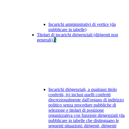
Incarichi amministrativi di vertice (da
pubblicare in tabelle)
Titolari di incarichi dirigenziali (dirigenti non
generali)
5
Incarichi dirigenziali, a qualsiasi titolo
conferiti, ivi inclusi quelli conferiti
discrezionalmente dall'organo di indirizzo
politico senza procedure pubbliche di
selezione e titolari di posizione
organizzativa con funzioni dirigenziali (da
pubblicare in tabelle che distinguano le
seguenti situazioni: dirigenti, dirigenti