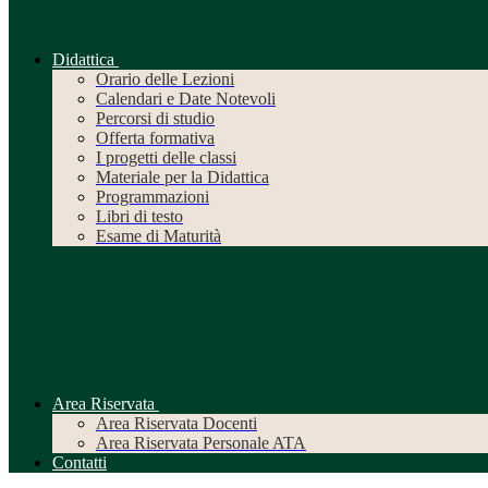
Didattica
Orario delle Lezioni
Calendari e Date Notevoli
Percorsi di studio
Offerta formativa
I progetti delle classi
Materiale per la Didattica
Programmazioni
Libri di testo
Esame di Maturità
Area Riservata
Area Riservata Docenti
Area Riservata Personale ATA
Contatti