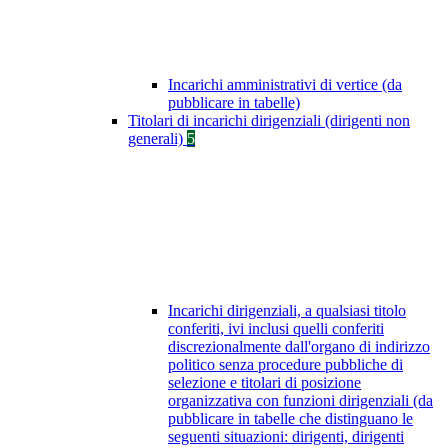
Incarichi amministrativi di vertice (da
pubblicare in tabelle)
Titolari di incarichi dirigenziali (dirigenti non
generali)
5
Incarichi dirigenziali, a qualsiasi titolo
conferiti, ivi inclusi quelli conferiti
discrezionalmente dall'organo di indirizzo
politico senza procedure pubbliche di
selezione e titolari di posizione
organizzativa con funzioni dirigenziali (da
pubblicare in tabelle che distinguano le
seguenti situazioni: dirigenti, dirigenti