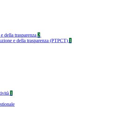
 e della trasparenza
2
rruzione e della trasparenza (PTPCT)
1
tività
1
stionale