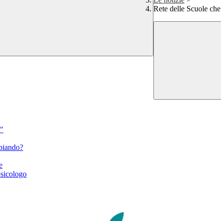
Rete delle Scuole ch
"
mbiando?
e
icologo