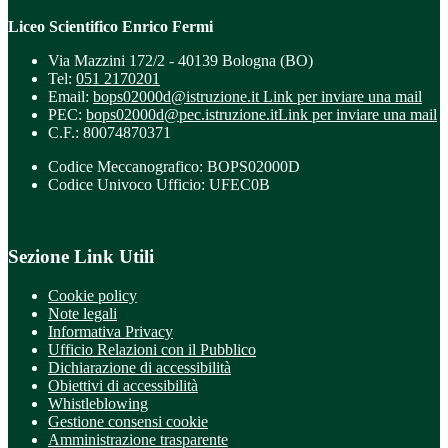
Liceo Scientifico Enrico Fermi
Via Mazzini 172/2 - 40139 Bologna (BO)
Tel:
051 2170201
Email:
bops02000d@istruzione.it
Link per inviare una mail
PEC:
bops02000d@pec.istruzione.it
Link per inviare una mail
C.F.: 80074870371
Codice Meccanografico: BOPS02000D
Codice Univoco Ufficio: UFEC0B
Sezione Link Utili
Cookie policy
Note legali
Informativa Privacy
Ufficio Relazioni con il Pubblico
Dichiarazione di accessibilità
Obiettivi di accessibilità
Whistleblowing
Gestione consensi cookie
Amministrazione trasparente