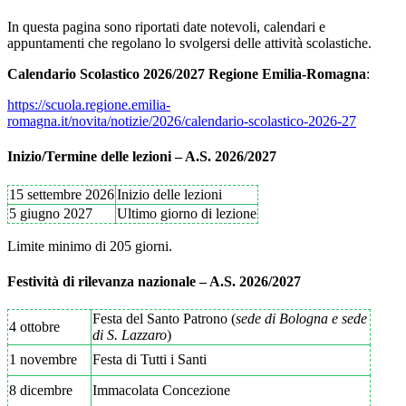
In questa pagina sono riportati date notevoli, calendari e
appuntamenti che regolano lo svolgersi delle attività scolastiche.
Calendario Scolastico 2026/2027 Regione Emilia-Romagna
:
https://scuola.regione.emilia-
romagna.it/novita/notizie/2026/calendario-scolastico-2026-27
Inizio/Termine delle lezioni – A.S. 2026/2027
15 settembre 2026
Inizio delle lezioni
5 giugno 2027
Ultimo giorno di lezione
Limite minimo di 205 giorni.
Festività di rilevanza nazionale – A.S. 2026/2027
Festa del Santo Patrono (
sede di Bologna e sede
4 ottobre
di S. Lazzaro
)
1 novembre
Festa di Tutti i Santi
8 dicembre
Immacolata Concezione