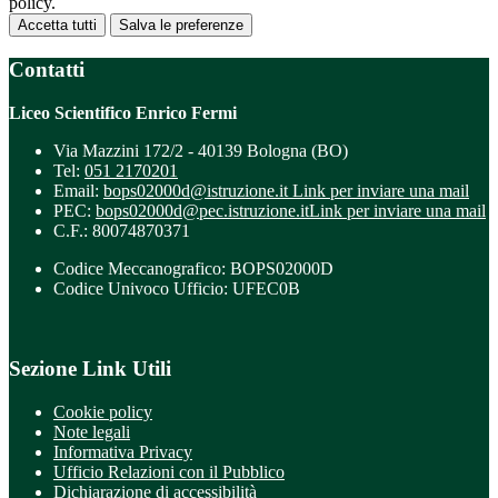
policy.
Accetta tutti
Salva le preferenze
Contatti
Liceo Scientifico Enrico Fermi
Via Mazzini 172/2 - 40139 Bologna (BO)
Tel:
051 2170201
Email:
bops02000d@istruzione.it
Link per inviare una mail
PEC:
bops02000d@pec.istruzione.it
Link per inviare una mail
C.F.: 80074870371
Codice Meccanografico: BOPS02000D
Codice Univoco Ufficio: UFEC0B
Sezione Link Utili
Cookie policy
Note legali
Informativa Privacy
Ufficio Relazioni con il Pubblico
Dichiarazione di accessibilità