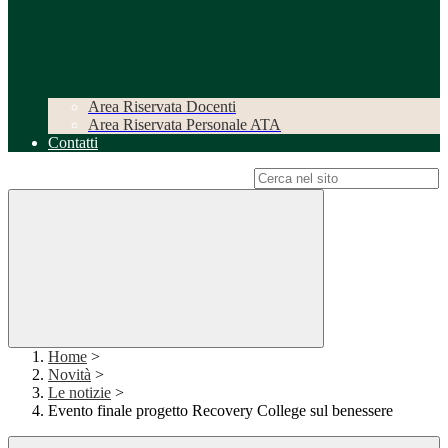
Area Riservata Docenti
Area Riservata Personale ATA
Contatti
Campo di ricerca per le pagine del sito
Home
>
Novità
>
Le notizie
>
Evento finale progetto Recovery College sul benessere