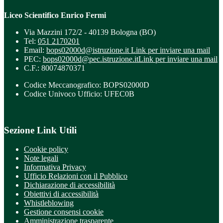
Liceo Scientifico Enrico Fermi
Via Mazzini 172/2 - 40139 Bologna (BO)
Tel:
051 2170201
Email:
bops02000d@istruzione.it
Link per inviare una mail
PEC:
bops02000d@pec.istruzione.it
Link per inviare una mail
C.F.: 80074870371
Codice Meccanografico: BOPS02000D
Codice Univoco Ufficio: UFEC0B
Sezione Link Utili
Cookie policy
Note legali
Informativa Privacy
Ufficio Relazioni con il Pubblico
Dichiarazione di accessibilità
Obiettivi di accessibilità
Whistleblowing
Gestione consensi cookie
Amministrazione trasparente