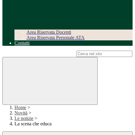
Area Riservata Docenti
Area Riservata Personale ATA
Contatti
Campo di ricerca per le pagine del sito
Home
>
Novità
>
Le notizie
>
La scena che educa