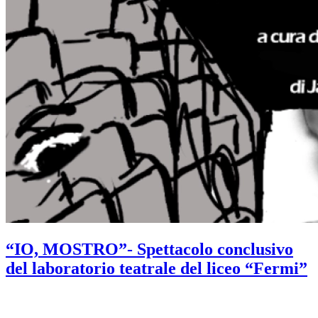
“IO, MOSTRO”- Spettacolo conclusivo
del laboratorio teatrale del liceo “Fermi”