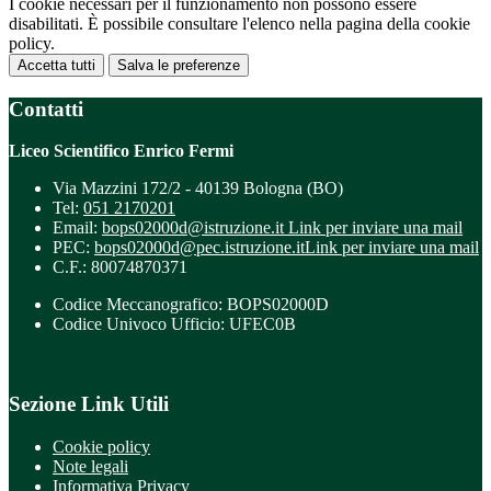
I cookie necessari per il funzionamento non possono essere
disabilitati. È possibile consultare l'elenco nella pagina della cookie
policy.
Accetta tutti
Salva le preferenze
Contatti
Liceo Scientifico Enrico Fermi
Via Mazzini 172/2 - 40139 Bologna (BO)
Tel:
051 2170201
Email:
bops02000d@istruzione.it
Link per inviare una mail
PEC:
bops02000d@pec.istruzione.it
Link per inviare una mail
C.F.: 80074870371
Codice Meccanografico: BOPS02000D
Codice Univoco Ufficio: UFEC0B
Sezione Link Utili
Cookie policy
Note legali
Informativa Privacy