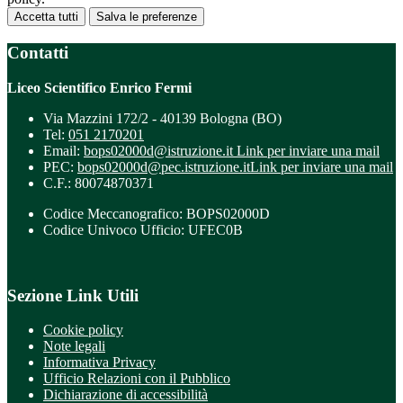
Accetta tutti
Salva le preferenze
Contatti
Liceo Scientifico Enrico Fermi
Via Mazzini 172/2 - 40139 Bologna (BO)
Tel:
051 2170201
Email:
bops02000d@istruzione.it
Link per inviare una mail
PEC:
bops02000d@pec.istruzione.it
Link per inviare una mail
C.F.: 80074870371
Codice Meccanografico: BOPS02000D
Codice Univoco Ufficio: UFEC0B
Sezione Link Utili
Cookie policy
Note legali
Informativa Privacy
Ufficio Relazioni con il Pubblico
Dichiarazione di accessibilità