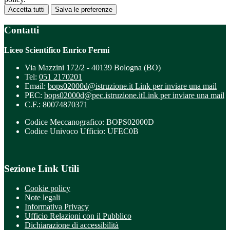
Accetta tutti
Salva le preferenze
Contatti
Liceo Scientifico Enrico Fermi
Via Mazzini 172/2 - 40139 Bologna (BO)
Tel:
051 2170201
Email:
bops02000d@istruzione.it
Link per inviare una mail
PEC:
bops02000d@pec.istruzione.it
Link per inviare una mail
C.F.: 80074870371
Codice Meccanografico: BOPS02000D
Codice Univoco Ufficio: UFEC0B
Sezione Link Utili
Cookie policy
Note legali
Informativa Privacy
Ufficio Relazioni con il Pubblico
Dichiarazione di accessibilità