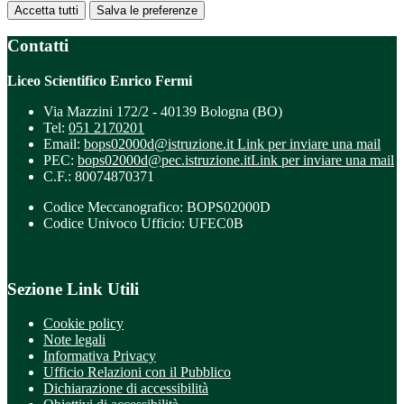
Accetta tutti
Salva le preferenze
Contatti
Liceo Scientifico Enrico Fermi
Via Mazzini 172/2 - 40139 Bologna (BO)
Tel:
051 2170201
Email:
bops02000d@istruzione.it
Link per inviare una mail
PEC:
bops02000d@pec.istruzione.it
Link per inviare una mail
C.F.: 80074870371
Codice Meccanografico: BOPS02000D
Codice Univoco Ufficio: UFEC0B
Sezione Link Utili
Cookie policy
Note legali
Informativa Privacy
Ufficio Relazioni con il Pubblico
Dichiarazione di accessibilità