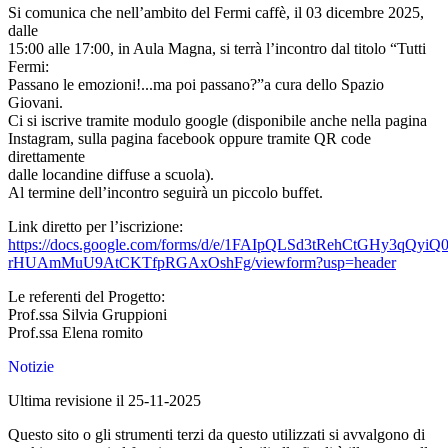
Si comunica che nell’ambito del Fermi caffè, il 03 dicembre 2025,
dalle
15:00 alle 17:00, in Aula Magna, si terrà l’incontro dal titolo “Tutti
Fermi:
Passano le emozioni!...ma poi passano?”a cura dello Spazio
Giovani.
Ci si iscrive tramite modulo google (disponibile anche nella pagina
Instagram, sulla pagina facebook oppure tramite QR code
direttamente
dalle locandine diffuse a scuola).
Al termine dell’incontro seguirà un piccolo buffet.
Link diretto per l’iscrizione:
https://docs.google.com/forms/d/e/1FAIpQLSd3tRehCtGHy3qQyi
rHUAmMuU9AtCKTfpRGAxOshFg/viewform?usp=header
Le referenti del Progetto:
Prof.ssa Silvia Gruppioni
Prof.ssa Elena romito
Notizie
Ultima revisione il 25-11-2025
Questo sito o gli strumenti terzi da questo utilizzati si avvalgono di