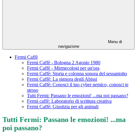
Menu di
navigazione
Fermi Caffè
Fermi Caffè - Bologna 2 Agosto 1980
Fermi Caffè - Mirmecologi per un'ora
Fermi Caffè: Storia e colonna sonora del sessantotto
Fermi Caffè: La signora degli Abissi
Fermi Caffè: Conosci il tuo cyber nemico, conosci te
stesso
Tutti Fermi: Passano le emozioni! ...ma poi passano?
Fermi caffè: Laboratorio di scrittura creativa
Fermi Caffè: Giustizia per gli animali
Tutti Fermi: Passano le emozioni! ...ma
poi passano?