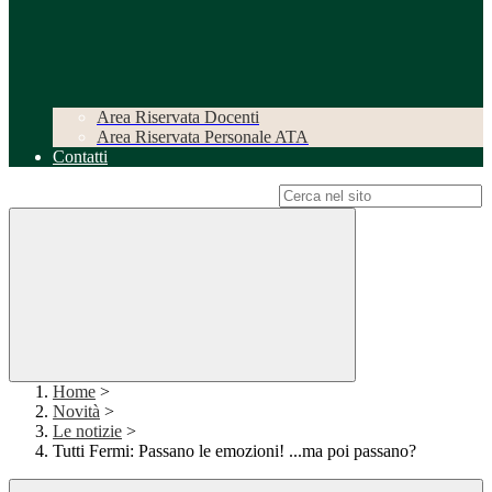
Area Riservata Docenti
Area Riservata Personale ATA
Contatti
Campo di ricerca per le pagine del sito
Home
>
Novità
>
Le notizie
>
Tutti Fermi: Passano le emozioni! ...ma poi passano?