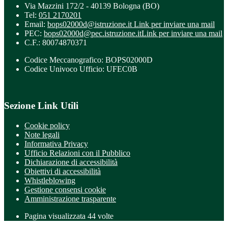
Via Mazzini 172/2 - 40139 Bologna (BO)
Tel:
051 2170201
Email:
bops02000d@istruzione.it
Link per inviare una mail
PEC:
bops02000d@pec.istruzione.it
Link per inviare una mail
C.F.: 80074870371
Codice Meccanografico: BOPS02000D
Codice Univoco Ufficio: UFEC0B
Sezione Link Utili
Cookie policy
Note legali
Informativa Privacy
Ufficio Relazioni con il Pubblico
Dichiarazione di accessibilità
Obiettivi di accessibilità
Whistleblowing
Gestione consensi cookie
Amministrazione trasparente
Pagina visualizzata
44
volte