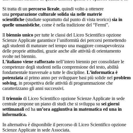
Si tratta di un
percorso liceale
, quindi volto a ottenere
una
preparazione culturale solida sia nelle materie
scientifiche
(studiate soprattutto dal punto di vista teorico)
sia in
quelle umanistiche
, come è nella tradizione del “Fermi”.
Il
biennio unico
per tutte le classi del Liceo Scientifico opzione
Scienze Applicate garantisce l’uniformità dei percorsi permettendo
agli studenti di maturare nel tempo una maggiore consapevolezza
delle proprie attitudini, grazie anche alle attività di orientamento
svolte nel biennio.
L’italiano viene rafforzato
nell’intero biennio per consolidare le
competenze degli studenti nella comprensione del testo, abilità
fondamentale trasversale a tutte le discipline.
L’informatica è
potenziata
al primo anno per sviluppare basi più solide nel
problem
solving
, in prospettiva delle attività di programmazione che
caratterizzano gli anni successivi.
Il
triennio
di Liceo Scientifico opzione Scienze Applicate in sede
centrale propone un piano di studi che si sviluppa su
sei giorni
settimanali
ed ha
un’ora aggiuntiva in matematica ed una in
informatica.
In alternativa è disponibile il percorso di Liceo Scientifico opzione
Scienze Applicate in sede Associata.