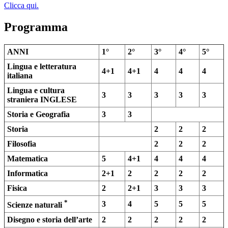
Clicca qui.
Programma
ANNI
1°
2°
3°
4°
5°
Lingua e letteratura
4+1
4+1
4
4
4
italiana
Lingua e cultura
3
3
3
3
3
straniera INGLESE
Storia e Geografia
3
3
Storia
2
2
2
Filosofia
2
2
2
Matematica
5
4+1
4
4
4
Informatica
2+1
2
2
2
2
Fisica
2
2+1
3
3
3
*
3
4
5
5
5
Scienze naturali
Disegno e storia dell’arte
2
2
2
2
2