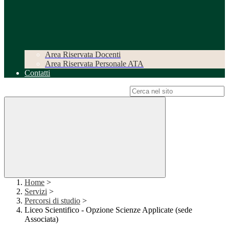
Area Riservata Docenti
Area Riservata Personale ATA
Contatti
Campo di ricerca per le pagine del sito
Home
>
Servizi
>
Percorsi di studio
>
Liceo Scientifico - Opzione Scienze Applicate (sede
Associata)