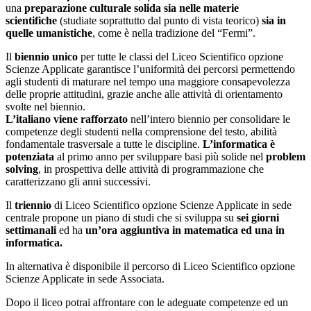
una
preparazione culturale solida sia nelle materie
scientifiche
(studiate soprattutto dal punto di vista teorico)
sia in
quelle umanistiche
, come è nella tradizione del “Fermi”.
Il
biennio unico
per tutte le classi del Liceo Scientifico opzione
Scienze Applicate garantisce l’uniformità dei percorsi permettendo
agli studenti di maturare nel tempo una maggiore consapevolezza
delle proprie attitudini, grazie anche alle attività di orientamento
svolte nel biennio.
L’italiano viene rafforzato
nell’intero biennio per consolidare le
competenze degli studenti nella comprensione del testo, abilità
fondamentale trasversale a tutte le discipline.
L’informatica è
potenziata
al primo anno per sviluppare basi più solide nel
problem
solving
, in prospettiva delle attività di programmazione che
caratterizzano gli anni successivi.
Il
triennio
di Liceo Scientifico opzione Scienze Applicate in sede
centrale propone un piano di studi che si sviluppa su
sei giorni
settimanali
ed ha
un’ora aggiuntiva in matematica ed una in
informatica.
In alternativa è disponibile il percorso di Liceo Scientifico opzione
Scienze Applicate in sede Associata.
Dopo il liceo potrai affrontare con le adeguate competenze ed un