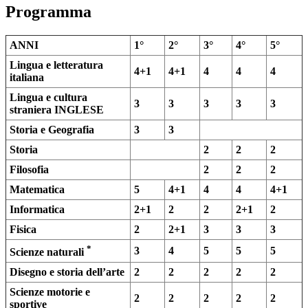
Programma
ANNI
1°
2°
3°
4°
5°
Lingua e letteratura
4+1
4+1
4
4
4
italiana
Lingua e cultura
3
3
3
3
3
straniera INGLESE
Storia e Geografia
3
3
Storia
2
2
2
Filosofia
2
2
2
Matematica
5
4+1
4
4
4+1
Informatica
2+1
2
2
2+1
2
Fisica
2
2+1
3
3
3
*
3
4
5
5
5
Scienze naturali
Disegno e storia dell’arte
2
2
2
2
2
Scienze motorie e
2
2
2
2
2
sportive