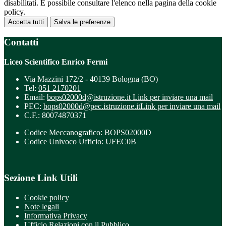
disabilitati. È possibile consultare l'elenco nella pagina della cookie
policy.
Accetta tutti
Salva le preferenze
Contatti
Liceo Scientifico Enrico Fermi
Via Mazzini 172/2 - 40139 Bologna (BO)
Tel:
051 2170201
Email:
bops02000d@istruzione.it
Link per inviare una mail
PEC:
bops02000d@pec.istruzione.it
Link per inviare una mail
C.F.: 80074870371
Codice Meccanografico: BOPS02000D
Codice Univoco Ufficio: UFEC0B
Sezione Link Utili
Cookie policy
Note legali
Informativa Privacy
Ufficio Relazioni con il Pubblico