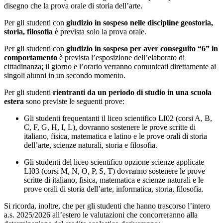
disegno che la prova orale di storia dell’arte.
Per gli
studenti con
giudizio in sospeso
nelle discipline geostoria,
storia, filosofia
è prevista solo la prova orale.
Per gli
studenti con
giudizio in sospeso
per aver conseguito “6” in
comportamento
è prevista l’esposizione dell’elaborato di
cittadinanza; il giorno e l’orario verranno comunicati direttamente ai
singoli alunni in un secondo momento.
Per gli
studenti
rientranti da un periodo di studio in una scuola
estera
sono previste le seguenti prove:
Gli studenti frequentanti il liceo scientifico LI02 (corsi A, B,
C, F, G, H, I, L), dovranno sostenere le
prove scritte di
italiano, fisica, matematica e latino
e le
prove orali di storia
dell’arte, scienze naturali, storia e filosofia
.
Gli studenti del liceo scientifico opzione scienze applicate
LI03 (corsi M, N, O, P, S, T) dovranno sostenere le
prove
scritte di italiano, fisica, matematica e scienze naturali
e le
prove orali di storia dell’arte, informatica, storia, filosofia
.
Si ricorda, inoltre, che per gli studenti che hanno trascorso l’intero
a.s. 2025/2026 all’estero le valutazioni che concorreranno alla