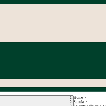
Home
>
Scuola
>
Le carte della scuola