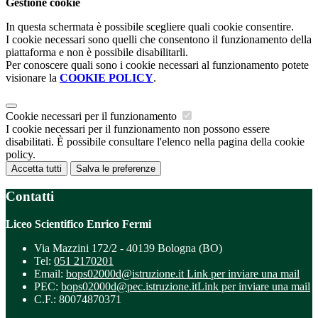
Gestione cookie
In questa schermata è possibile scegliere quali cookie consentire.
I cookie necessari sono quelli che consentono il funzionamento della
piattaforma e non è possibile disabilitarli.
Per conoscere quali sono i cookie necessari al funzionamento potete
visionare la
COOKIE POLICY
.
Cookie necessari per il funzionamento
I cookie necessari per il funzionamento non possono essere
disabilitati. È possibile consultare l'elenco nella pagina della cookie
policy.
Accetta tutti
Salva le preferenze
Contatti
Liceo Scientifico Enrico Fermi
Via Mazzini 172/2 - 40139 Bologna (BO)
Tel:
051 2170201
Email:
bops02000d@istruzione.it
Link per inviare una mail
PEC:
bops02000d@pec.istruzione.it
Link per inviare una mail
C.F.: 80074870371