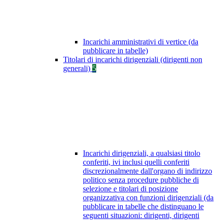
Incarichi amministrativi di vertice (da
pubblicare in tabelle)
Titolari di incarichi dirigenziali (dirigenti non
generali)
5
Incarichi dirigenziali, a qualsiasi titolo
conferiti, ivi inclusi quelli conferiti
discrezionalmente dall'organo di indirizzo
politico senza procedure pubbliche di
selezione e titolari di posizione
organizzativa con funzioni dirigenziali (da
pubblicare in tabelle che distinguano le
seguenti situazioni: dirigenti, dirigenti