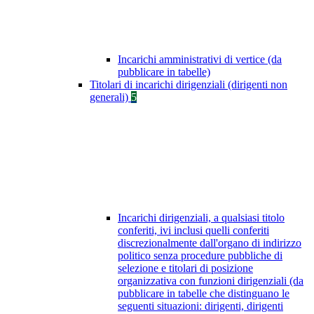
Incarichi amministrativi di vertice (da
pubblicare in tabelle)
Titolari di incarichi dirigenziali (dirigenti non
generali)
5
Incarichi dirigenziali, a qualsiasi titolo
conferiti, ivi inclusi quelli conferiti
discrezionalmente dall'organo di indirizzo
politico senza procedure pubbliche di
selezione e titolari di posizione
organizzativa con funzioni dirigenziali (da
pubblicare in tabelle che distinguano le
seguenti situazioni: dirigenti, dirigenti