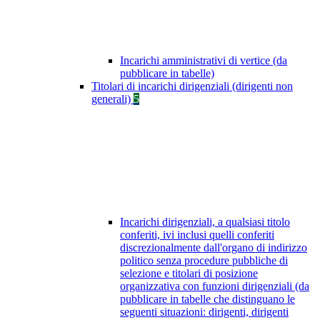
Incarichi amministrativi di vertice (da
pubblicare in tabelle)
Titolari di incarichi dirigenziali (dirigenti non
generali)
5
Incarichi dirigenziali, a qualsiasi titolo
conferiti, ivi inclusi quelli conferiti
discrezionalmente dall'organo di indirizzo
politico senza procedure pubbliche di
selezione e titolari di posizione
organizzativa con funzioni dirigenziali (da
pubblicare in tabelle che distinguano le
seguenti situazioni: dirigenti, dirigenti