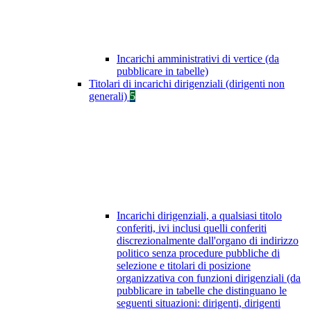
Incarichi amministrativi di vertice (da
pubblicare in tabelle)
Titolari di incarichi dirigenziali (dirigenti non
generali)
5
Incarichi dirigenziali, a qualsiasi titolo
conferiti, ivi inclusi quelli conferiti
discrezionalmente dall'organo di indirizzo
politico senza procedure pubbliche di
selezione e titolari di posizione
organizzativa con funzioni dirigenziali (da
pubblicare in tabelle che distinguano le
seguenti situazioni: dirigenti, dirigenti