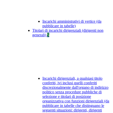
Incarichi amministrativi di vertice (da
pubblicare in tabelle)
Titolari di incarichi dirigenziali (dirigenti non
generali)
5
Incarichi dirigenziali, a qualsiasi titolo
conferiti, ivi inclusi quelli conferiti
discrezionalmente dall'organo di indirizzo
politico senza procedure pubbliche di
selezione e titolari di posizione
organizzativa con funzioni dirigenziali (da
pubblicare in tabelle che distinguano le
seguenti situazioni: dirigenti, dirigenti