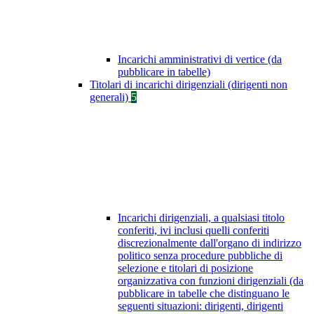
Incarichi amministrativi di vertice (da
pubblicare in tabelle)
Titolari di incarichi dirigenziali (dirigenti non
generali)
5
Incarichi dirigenziali, a qualsiasi titolo
conferiti, ivi inclusi quelli conferiti
discrezionalmente dall'organo di indirizzo
politico senza procedure pubbliche di
selezione e titolari di posizione
organizzativa con funzioni dirigenziali (da
pubblicare in tabelle che distinguano le
seguenti situazioni: dirigenti, dirigenti