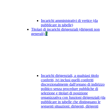
Incarichi amministrativi di vertice (da
pubblicare in tabelle)
Titolari di incarichi dirigenziali (dirigenti non
generali)
5
Incarichi dirigenziali, a qualsiasi titolo
conferiti, ivi inclusi quelli conferiti
discrezionalmente dall'organo di indirizzo
politico senza procedure pubbliche di
selezione e titolari di posizione
organizzativa con funzioni dirigenziali (da
pubblicare in tabelle che distinguano le
seguenti situazioni: dirigenti, dirigenti