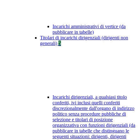
Incarichi amministrativi di vertice (da
pubblicare in tabelle)
Titolari di incarichi dirigenziali (dirigenti non
generali)
5
Incarichi dirigenziali, a qualsiasi titolo
conferiti, ivi inclusi quelli conferiti
discrezionalmente dall'organo di indirizzo
politico senza procedure pubbliche di
selezione e titolari di posizione
organizzativa con funzioni dirigenziali (da
pubblicare in tabelle che distinguano le
seguenti situazioni: dirigenti, dirigenti