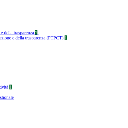
 e della trasparenza
2
rruzione e della trasparenza (PTPCT)
1
tività
1
stionale