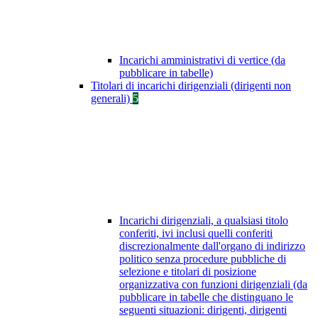
Incarichi amministrativi di vertice (da
pubblicare in tabelle)
Titolari di incarichi dirigenziali (dirigenti non
generali)
5
Incarichi dirigenziali, a qualsiasi titolo
conferiti, ivi inclusi quelli conferiti
discrezionalmente dall'organo di indirizzo
politico senza procedure pubbliche di
selezione e titolari di posizione
organizzativa con funzioni dirigenziali (da
pubblicare in tabelle che distinguano le
seguenti situazioni: dirigenti, dirigenti