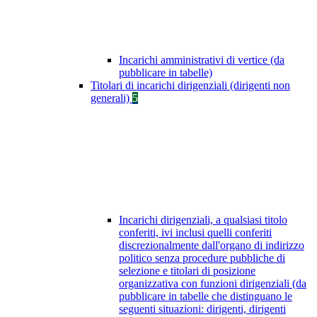
Incarichi amministrativi di vertice (da
pubblicare in tabelle)
Titolari di incarichi dirigenziali (dirigenti non
generali)
5
Incarichi dirigenziali, a qualsiasi titolo
conferiti, ivi inclusi quelli conferiti
discrezionalmente dall'organo di indirizzo
politico senza procedure pubbliche di
selezione e titolari di posizione
organizzativa con funzioni dirigenziali (da
pubblicare in tabelle che distinguano le
seguenti situazioni: dirigenti, dirigenti