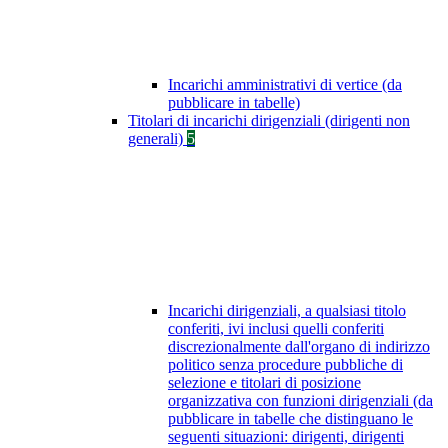
Incarichi amministrativi di vertice (da
pubblicare in tabelle)
Titolari di incarichi dirigenziali (dirigenti non
generali)
5
Incarichi dirigenziali, a qualsiasi titolo
conferiti, ivi inclusi quelli conferiti
discrezionalmente dall'organo di indirizzo
politico senza procedure pubbliche di
selezione e titolari di posizione
organizzativa con funzioni dirigenziali (da
pubblicare in tabelle che distinguano le
seguenti situazioni: dirigenti, dirigenti