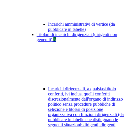
Incarichi amministrativi di vertice (da
pubblicare in tabelle)
Titolari di incarichi dirigenziali (dirigenti non
generali)
5
Incarichi dirigenziali, a qualsiasi titolo
conferiti, ivi inclusi quelli conferiti
discrezionalmente dall'organo di indirizzo
politico senza procedure pubbliche di
selezione e titolari di posizione
organizzativa con funzioni dirigenziali (da
pubblicare in tabelle che distinguano le
seguenti situazioni: dirigenti, dirigenti