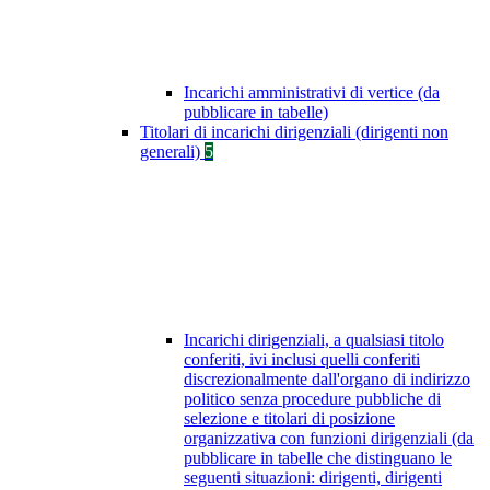
Incarichi amministrativi di vertice (da
pubblicare in tabelle)
Titolari di incarichi dirigenziali (dirigenti non
generali)
5
Incarichi dirigenziali, a qualsiasi titolo
conferiti, ivi inclusi quelli conferiti
discrezionalmente dall'organo di indirizzo
politico senza procedure pubbliche di
selezione e titolari di posizione
organizzativa con funzioni dirigenziali (da
pubblicare in tabelle che distinguano le
seguenti situazioni: dirigenti, dirigenti