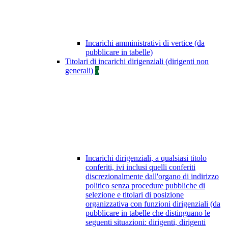
Incarichi amministrativi di vertice (da
pubblicare in tabelle)
Titolari di incarichi dirigenziali (dirigenti non
generali)
5
Incarichi dirigenziali, a qualsiasi titolo
conferiti, ivi inclusi quelli conferiti
discrezionalmente dall'organo di indirizzo
politico senza procedure pubbliche di
selezione e titolari di posizione
organizzativa con funzioni dirigenziali (da
pubblicare in tabelle che distinguano le
seguenti situazioni: dirigenti, dirigenti