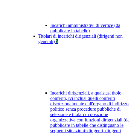
Incarichi amministrativi di vertice (da
pubblicare in tabelle)
Titolari di incarichi dirigenziali (dirigenti non
generali)
5
Incarichi dirigenziali, a qualsiasi titolo
conferiti, ivi inclusi quelli conferiti
discrezionalmente dall'organo di indirizzo
politico senza procedure pubbliche di
selezione e titolari di posizione
organizzativa con funzioni dirigenziali (da
pubblicare in tabelle che distinguano le
seguenti situazioni: dirigenti, dirigenti