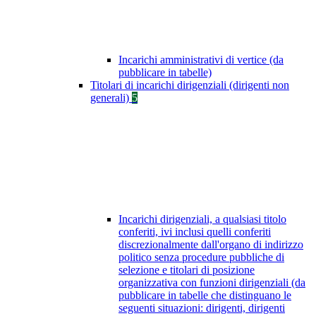
Incarichi amministrativi di vertice (da
pubblicare in tabelle)
Titolari di incarichi dirigenziali (dirigenti non
generali)
5
Incarichi dirigenziali, a qualsiasi titolo
conferiti, ivi inclusi quelli conferiti
discrezionalmente dall'organo di indirizzo
politico senza procedure pubbliche di
selezione e titolari di posizione
organizzativa con funzioni dirigenziali (da
pubblicare in tabelle che distinguano le
seguenti situazioni: dirigenti, dirigenti