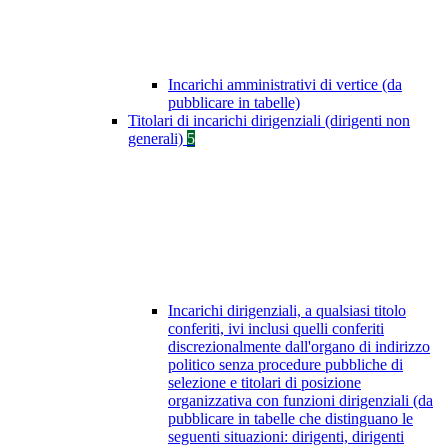
Incarichi amministrativi di vertice (da
pubblicare in tabelle)
Titolari di incarichi dirigenziali (dirigenti non
generali)
5
Incarichi dirigenziali, a qualsiasi titolo
conferiti, ivi inclusi quelli conferiti
discrezionalmente dall'organo di indirizzo
politico senza procedure pubbliche di
selezione e titolari di posizione
organizzativa con funzioni dirigenziali (da
pubblicare in tabelle che distinguano le
seguenti situazioni: dirigenti, dirigenti