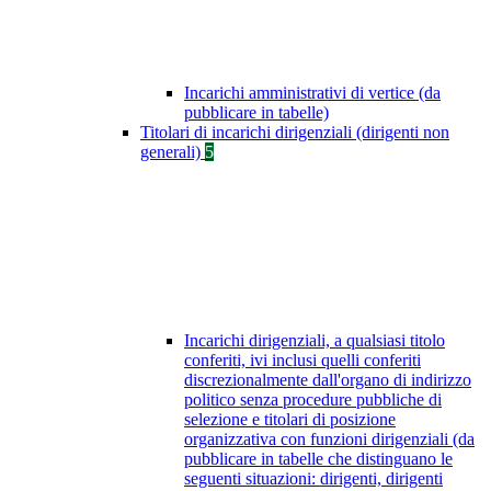
Incarichi amministrativi di vertice (da
pubblicare in tabelle)
Titolari di incarichi dirigenziali (dirigenti non
generali)
5
Incarichi dirigenziali, a qualsiasi titolo
conferiti, ivi inclusi quelli conferiti
discrezionalmente dall'organo di indirizzo
politico senza procedure pubbliche di
selezione e titolari di posizione
organizzativa con funzioni dirigenziali (da
pubblicare in tabelle che distinguano le
seguenti situazioni: dirigenti, dirigenti