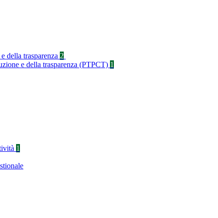
 e della trasparenza
2
rruzione e della trasparenza (PTPCT)
1
tività
1
stionale