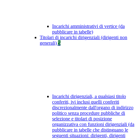
Incarichi amministrativi di vertice (da
pubblicare in tabelle)
Titolari di incarichi dirigenziali (dirigenti non
generali)
5
Incarichi dirigenziali, a qualsiasi titolo
conferiti, ivi inclusi quelli conferiti
discrezionalmente dall'organo di indirizzo
politico senza procedure pubbliche di
selezione e titolari di posizione
organizzativa con funzioni dirigenziali (da
pubblicare in tabelle che distinguano le
seguenti situazioni: dirigenti, dirigenti