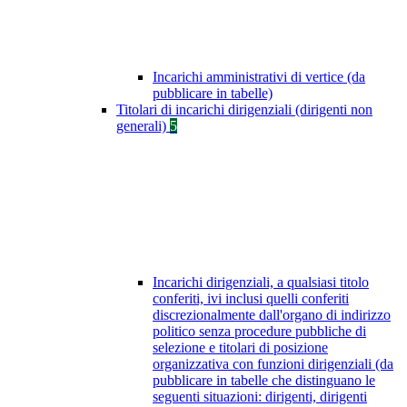
Incarichi amministrativi di vertice (da
pubblicare in tabelle)
Titolari di incarichi dirigenziali (dirigenti non
generali)
5
Incarichi dirigenziali, a qualsiasi titolo
conferiti, ivi inclusi quelli conferiti
discrezionalmente dall'organo di indirizzo
politico senza procedure pubbliche di
selezione e titolari di posizione
organizzativa con funzioni dirigenziali (da
pubblicare in tabelle che distinguano le
seguenti situazioni: dirigenti, dirigenti