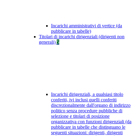
Incarichi amministrativi di vertice (da
pubblicare in tabelle)
Titolari di incarichi dirigenziali (dirigenti non
generali)
5
Incarichi dirigenziali, a qualsiasi titolo
conferiti, ivi inclusi quelli conferiti
discrezionalmente dall'organo di indirizzo
politico senza procedure pubbliche di
selezione e titolari di posizione
organizzativa con funzioni dirigenziali (da
pubblicare in tabelle che distinguano le
seguenti situazioni: dirigenti, dirigenti