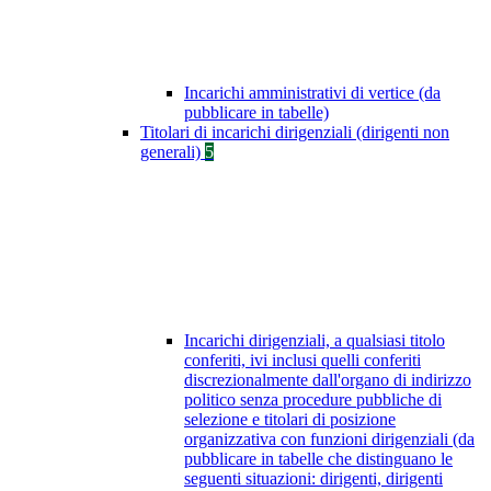
Incarichi amministrativi di vertice (da
pubblicare in tabelle)
Titolari di incarichi dirigenziali (dirigenti non
generali)
5
Incarichi dirigenziali, a qualsiasi titolo
conferiti, ivi inclusi quelli conferiti
discrezionalmente dall'organo di indirizzo
politico senza procedure pubbliche di
selezione e titolari di posizione
organizzativa con funzioni dirigenziali (da
pubblicare in tabelle che distinguano le
seguenti situazioni: dirigenti, dirigenti