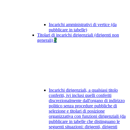
Incarichi amministrativi di vertice (da
pubblicare in tabelle)
Titolari di incarichi dirigenziali (dirigenti non
generali)
5
Incarichi dirigenziali, a qualsiasi titolo
conferiti, ivi inclusi quelli conferiti
discrezionalmente dall'organo di indirizzo
politico senza procedure pubbliche di
selezione e titolari di posizione
organizzativa con funzioni dirigenziali (da
pubblicare in tabelle che distinguano le
seguenti situazioni: dirigenti, dirigenti