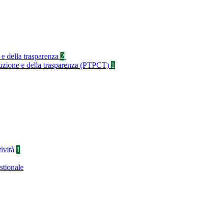
 e della trasparenza
2
rruzione e della trasparenza (PTPCT)
1
tività
1
stionale