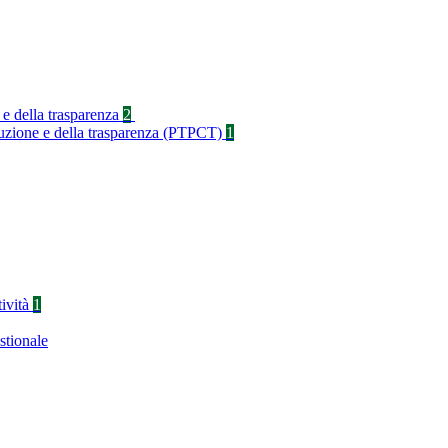
 e della trasparenza
2
rruzione e della trasparenza (PTPCT)
1
tività
1
stionale